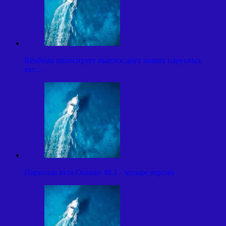
Bénéteau анонсирует выпуск двух новых парусных
яхт…
Парусная яхта Oceanis 40.1 - четыре версии