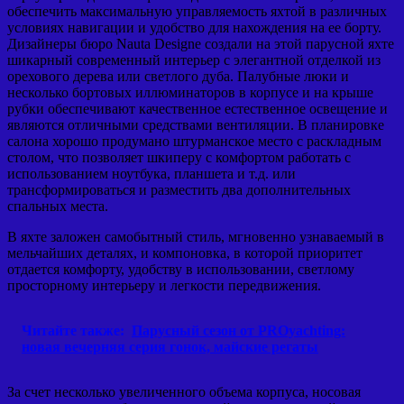
обеспечить максимальную управляемость яхтой в различных
условиях навигации и удобство для нахождения на ее борту.
Дизайнеры бюро Nauta Designe создали на этой парусной яхте
шикарный современный интерьер с элегантной отделкой из
орехового дерева или светлого дуба. Палубные люки и
несколько бортовых иллюминаторов в корпусе и на крыше
рубки обеспечивают качественное естественное освещение и
являются отличными средствами вентиляции. В планировке
салона хорошо продумано штурманское место с раскладным
столом, что позволяет шкиперу с комфортом работать с
использованием ноутбука, планшета и т.д. или
трансформироваться и разместить два дополнительных
спальных места.
В яхте заложен самобытный стиль, мгновенно узнаваемый в
мельчайших деталях, и компоновка, в которой приоритет
отдается комфорту, удобству в использовании, светлому
просторному интерьеру и легкости передвижения.
Читайте также:
Парусный сезон от PROyachting:
новая вечерняя серия гонок, майские регаты
За счет несколько увеличенного объема корпуса, носовая