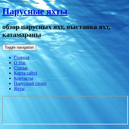
Парусные яхты
обзор парусных яхт, выставка яхт,
катамараны
Toggle navigation
Главная
О Нас
Статьи
Карта сайта
Контакты
Парусный спорт
Яхты