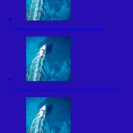
Юные яхтсмены завершили парусный сезон
Morgana, 30-метровая парусная яхта RP-Nauta 100,…