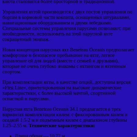
каюта становится более просторной и традиционной.
Управления яхтой производится с двух постов управления по
бортам в кормовой части кокпита, оснащенных штурвалами,
навигационным оборудованием и двумя лебедками.
Специальные системы управления парусами позволяют, при
необходимости, использовать на этой парусной яхте
сокращенный экипаж.
Новая концепция парусных яхт Beneteau Oceanis предполагает
комфортное и безопасное пребывание на яхте, легкое
управление ей для людей (вместе с семьей и друзьями),
которые не очень глубоко знакомы с яхтингом и яхтенным
спортом.
При комплектации яхты, в качестве опций, доступны версия
«First Line», ориентированная на высокие динамические
характеристики, с более высокой мачтой, спортивной
оснасткой и парусами.
Парусная яхта Beneteau Oceanis 34.1 предлагается в трех
вариантах комплектации килем: с фиксированным килем и
осадкой 1.5-2 м и подъемным килем с диапазоном глубины
1.25–2.55 м.
Технические характеристики:
Длина общая — 10.77 м