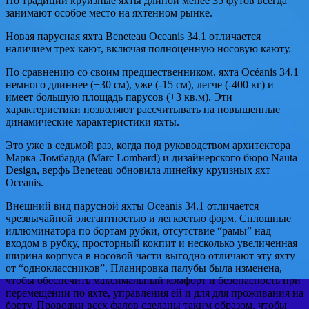
По традиции круизные яхты длиной менее 35 футов всегда
занимают особое место на яхтенном рынке.
Новая парусная яхта Beneteau Oceanis 34.1 отличается
наличием трех кают, включая полноценную носовую каюту.
По сравнению со своим предшественником, яхта Océanis 34.1
немного длиннее (+30 см), уже (-15 см), легче (-400 кг) и
имеет большую площадь парусов (+3 кв.м). Эти
характеристики позволяют рассчитывать на повышенные
динамические характеристики яхты.
Это уже в седьмой раз, когда под руководством архитектора
Марка Ломбарда (Marc Lombard) и дизайнерского бюро Nauta
Design, верфь Beneteau обновила линейку круизных яхт
Oceanis.
Внешний вид парусной яхты Oceanis 34.1 отличается
чрезвычайной элегантностью и легкостью форм. Сплошные
иллюминатора по бортам рубки, отсутствие “рамы” над
входом в рубку, просторный кокпит и несколько увеличенная
ширина корпуса в носовой части выгодно отличают эту яхту
от “одноклассников”. Планировка палубы была изменена,
чтобы обеспечить максимальный комфорт и безопасность при
перемещении по яхте, управления ей и для для проживания на
борту. Проводки всех фалов сделаны таким образом, чтобы